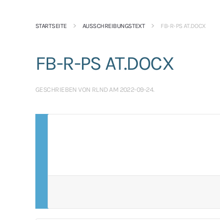
STARTSEITE
AUSSCHREIBUNGSTEXT
FB-R-PS AT.DOCX
FB-R-PS AT.DOCX
GESCHRIEBEN VON
RLND
AM
2022-09-24
.
SIE MÜSSEN SIE EINLOGGEN UM DIE INHALTE S
KÖNNEN.