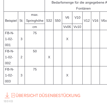
Bedarfsmenge für die angegebene A
Fontänen
max.
V6
V10
Beispiel
St.
Springhöhe
S32
S50
V12
V16
V6x
cm
Vv06
Vv10
FB-N-
75
1-02-
3
X
001
FB-N-
50
1-02-
2
X
002
FB-N-
75
1-02-
3
X
003
ÜBERSICHT DÜSENBESTÜCKUNG
189 KB