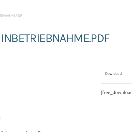
IEBNAHME.PDF
E INBETRIEBNAHME.PDF
Download
[free_downloa
n