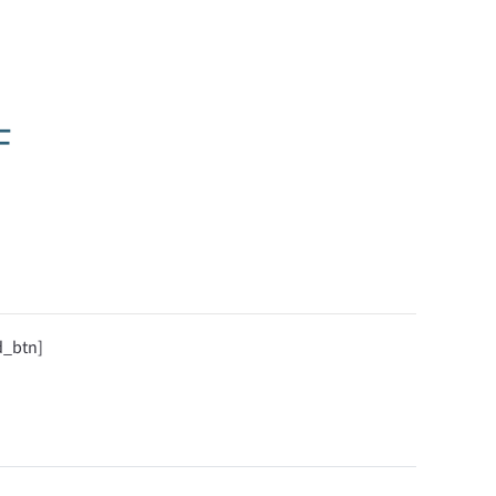
F
d_btn]