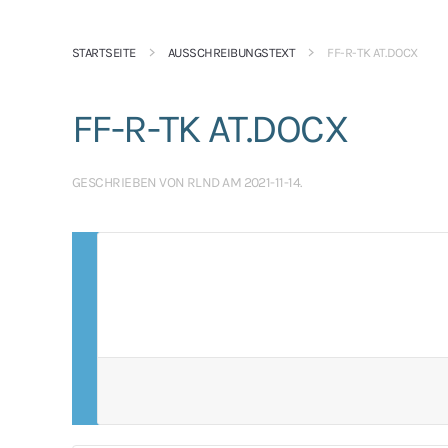
STARTSEITE
AUSSCHREIBUNGSTEXT
FF-R-TK AT.DOCX
FF-R-TK AT.DOCX
GESCHRIEBEN VON
RLND
AM
2021-11-14
.
SIE MÜSSEN SIE EINLOGGEN UM DIE INHALTE S
KÖNNEN.