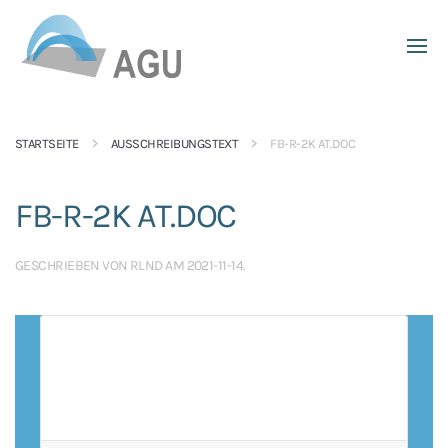
Skip to main content
STARTSEITE
AUSSCHREIBUNGSTEXT
FB-R-2K AT.DOC
FB-R-2K AT.DOC
GESCHRIEBEN VON
RLND
AM
2021-11-14
.
SIE MÜSSEN SIE EINLOGGEN UM DIE INHALTE
SEHEN ZU KÖNNEN.